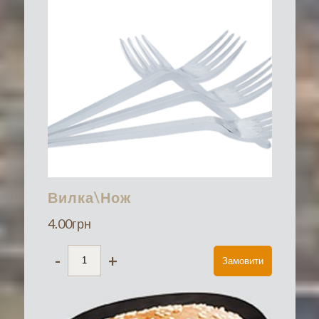
Вилка\Нож
4.00
грн
-
+
Замовити