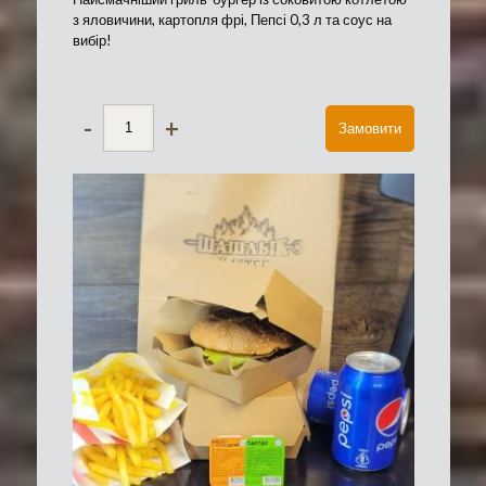
з яловичини, картопля фрі, Пепсі 0,3 л та соус на
вибір!
-
+
Замовити