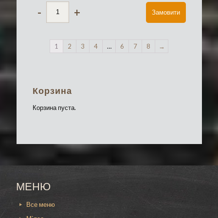
-
+
Замовити
1
2
3
4
…
6
7
8
→
Корзина
Корзина пуста.
МЕНЮ
Все меню