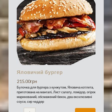
Яловичий бургер
215.00
грн
Булочка для бургера з кунжутом, Яловича котлета,
приготована на мангалі, Лист салату, помідор, огірок
маринований, обсмажений бекон, два ексклюзивні
соуси, сир чеддер