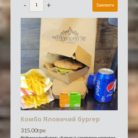
-
+
Замовити
Комбо Яловичий бургер
315.00
грн
Найсмачніший гриль-бургер із соковитою котлетою