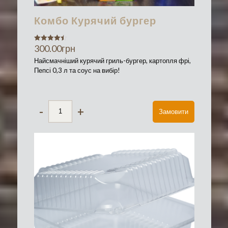
Комбо Курячий бургер
300.00
грн
Оценка
4.50
из 5
Найсмачніший курячий гриль-бургер, картопля фрі,
Пепсі 0,3 л та соус на вибір!
-
+
Замовити