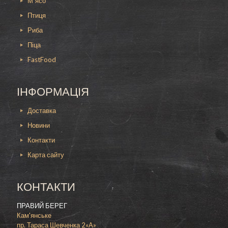
М`ясо
Птиця
Риба
Піца
FastFood
ІНФОРМАЦІЯ
Доставка
Новини
Контакти
Карта сайту
КОНТАКТИ
ПРАВИЙ БЕРЕГ
Кам'янське
пр. Тараса Шевченка 2«А»