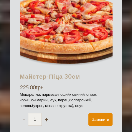
Майстер-Піца 30см
225.00
грн
Моцарелла, пармезан, ошийк свиний, огірок
корнішон марин., лук, перец болгарський,
зелень(укроп, кінза, петрушка), соус
-
+
Замовити