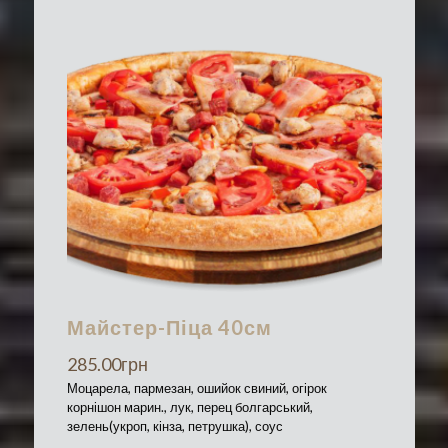
Майстер-Піца 40см
285.00
грн
Моцарела, пармезан, ошийок свиний, огірок
корнішон марин., лук, перец болгарський,
зелень(укроп, кінза, петрушка), соус