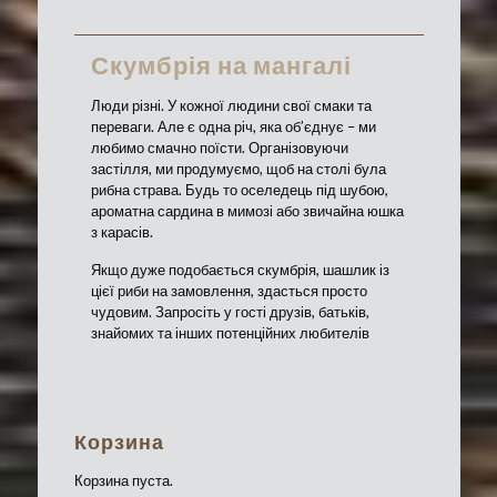
Скумбрія на мангалі
Люди різні. У кожної людини свої смаки та
переваги. Але є одна річ, яка об’єднує – ми
любимо смачно поїсти. Організовуючи
застілля, ми продумуємо, щоб на столі була
рибна страва. Будь то оселедець під шубою,
ароматна сардина в мимозі або звичайна юшка
з карасів.
Якщо дуже подобається скумбрія, шашлик із
цієї риби на замовлення, здасться просто
чудовим. Запросіть у гості друзів, батьків,
знайомих та інших потенційних любителів
рибного м’яса, щоб насолодитися смаком
улюбленої рибки. Шашлик зі скумбрії на
мангалі це дуже смачно і дуже корисно. У
складі м’яса цієї риби є дуже багато мінералів.
Корзина
Корисні та дієтичні якості даного продукту
включають одні переваги у харчуванні людини:
Корзина пуста.