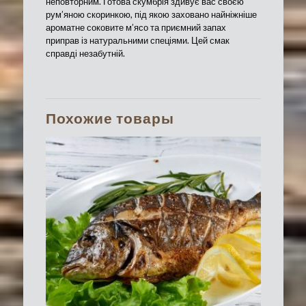
неповторним. Готова скумбрія здивує вас своєю
рум’яною скоринкою, під якою заховано найніжніше
ароматне соковите м’ясо та приємний запах
приправ із натуральними спеціями. Цей смак
справді незабутній.
Похожие товары