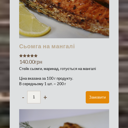
Сьомга на мангалі
140.00
грн
Оценка
5.00
из 5
Стейк сьомги, маринад, готується на мангалі
Ціна вказана за 100 г продукту.
В середньому 1 шт. ~ 200 г
-
+
Замовити