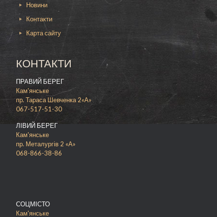
Новини
Неймовірно ароматна та корисна вечеря для
Контакти
всієї родини – це смачний шашлик зі скумбрії.
Карта сайту
Якщо немає часу та можливості приготувати
щось особливе, доставка додому – це те, що
вам потрібно. Оформіть замовлення на сайті
КОНТАКТИ
«Шашлик-майстер», та у вказаний вами час із
задоволенням насолоджуйтесь смаком
улюбленої страви. Запрошуємо вас відвідати
ПРАВИЙ БЕРЕГ
наш ресторан у м. Кам’янське. Існує прислів’я:
Кам'янське
«Ми – це те, що ми їмо», – тому подумайте, чим
пр. Тараса Шевченка 2«А»
годувати себе та своїх рідних. Для вас,
067-517-51-30
безперечно, відкриються нові горизонти
поживної та корисної їжі.
ЛІВИЙ БЕРЕГ
Кам'янське
пр. Металургів 2 «А»
068-866-38-86
СОЦМІСТО
Кам'янське