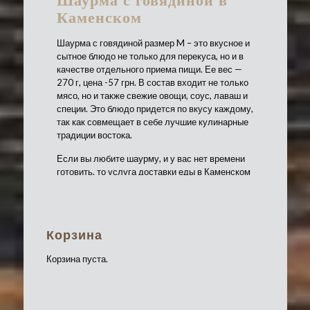
Шаурма с говядиной в
Каменском
Шаурма с говядиной размер M – это вкусное и
сытное блюдо не только для перекуса, но и в
качестве отдельного приема пищи. Ее вес —
270 г, цена -57 грн. В состав входит не только
мясо, но и также свежие овощи, соус, лаваш и
специи. Это блюдо придется по вкусу каждому,
так как совмещает в себе лучшие кулинарные
традиции востока.
Если вы любите шаурму, и у вас нет времени
готовить, то услуга доставки еды в Каменском
позволит не только сэкономить время на
готовку, но и также полакомится любимым
блюдом из свежайших продуктов.
Корзина
Доставка шаурмы из говядины у нас
гарантируется каждому клиенту:
Корзина пуста.
непревзойденный, сбалансированный
вкус из натуральных продуктов;
возможность подобрать ингредиенты по