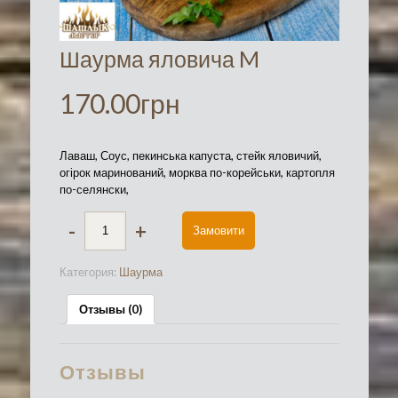
Шаурма яловича M
170.00
грн
Лаваш, Соус, пекинська капуста, стейк яловичий,
огірок маринований, морква по-корейськи, картопля
по-селянски,
-
+
Замовити
Категория:
Шаурма
Отзывы (0)
Отзывы