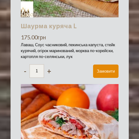
Шаурма куряча L
175.00
грн
Лаваш, Соус часниковий, пекинська капуста, стейк
курячий, огірок маринований, морква по-корейски,
картопля по-селянськи, лук
-
+
Замовити