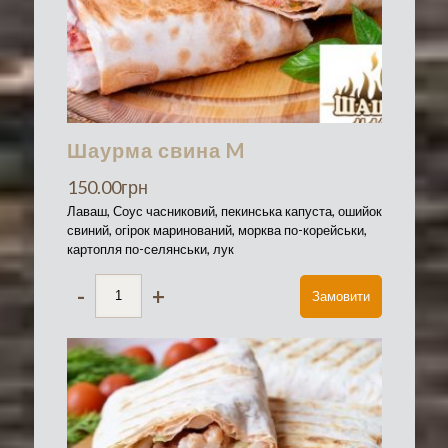
Шаурма свина M
150.00
грн
Лаваш, Соус часниковий, пекинська капуста, ошийок
свиний, огірок маринований, морква по-корейськи,
картопля по-селянськи, лук
-
+
Замовити