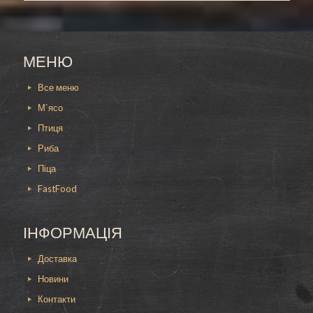
своему усмотрению;
оперативную доставку заказа в любой
конец города в точно указанное время.
Клиенты давно уже оценили вкус и качество
наших блюд, так как каждый заказ мы
МЕНЮ
выполняем с заботой о вас и вашем здоровье.
Все меню
Не стоит отказывать себе, закажите у нас
шаурму из говядины и наслаждайтесь
М`ясо
полезной и вкусной едой, приготовленной с
Птиця
любовью.
Риба
Так же можете попробовать
куриную шаурму
или
шаурму из свинины
размера M.
Піца
FastFood
ІНФОРМАЦІЯ
Доставка
Новини
Контакти