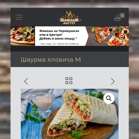
0
Шаурма яловича M