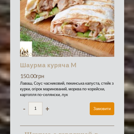
Шаурма куряча M
150.00
грн
Лаваш, Соус часниковий, пекинська капуста, стейк з
курки, огірок маринований, морква по-корейски,
картопля по-селянски, лук
-
+
Замовити