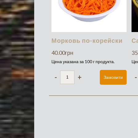
Морковь по-корейски
С
40.00
грн
35
Цена указана за 100 г продукта.
Цен
-
+
-
Замовити