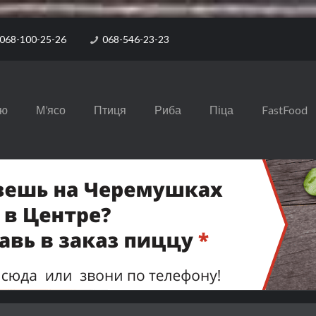
068-100-25-26
068-546-23-23
ню
М’ясо
Птиця
Риба
Піца
FastFood