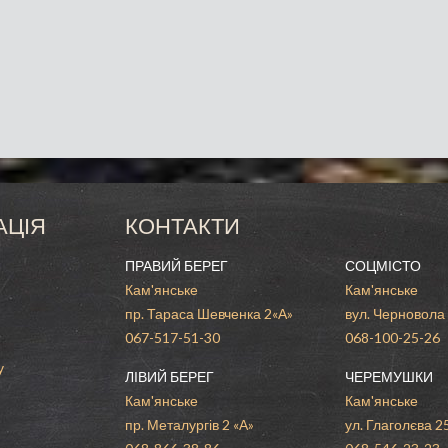
АЦІЯ
КОНТАКТИ
ПРАВИЙ БЕРЕГ
СОЦМІСТО
Кам'янське
Кам'янське
пр. Тараса Шевченка 2«А»
вул. Черновола
067-517-51-30
068-100-25-26
у
ЛІВИЙ БЕРЕГ
ЧЕРЕМУШКИ
Кам'янське
Кам'янське
пр. Металургів 2 «А»
ул. Глаголєва 2