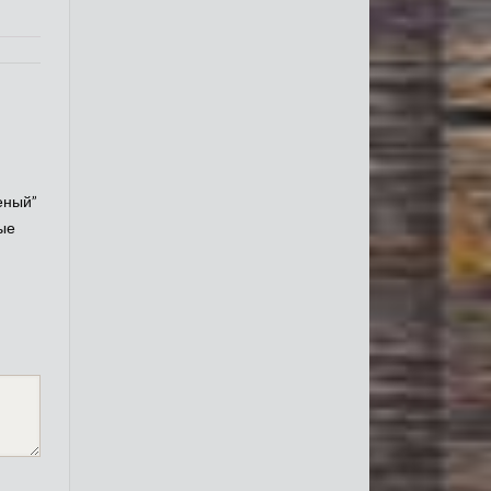
еный”
ые