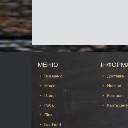
МЕНЮ
ІНФОРМ
Все меню
Доставка
М`ясо
Новини
Птиця
Контакти
Риба
Карта сайт
Піца
FastFood