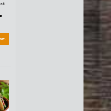
моё
 в