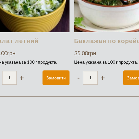
алат летний
Баклажан по корей
.00
грн
35.00
грн
а указана за 100 г продукта.
Цена указана за 100 г продукта.
+
-
+
Замовити
Замо