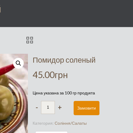
й
Помидор соленый
45.00
грн
Цена указана за 100 гр продукта
-
+
Замовити
Категория:
Соління/Салаты