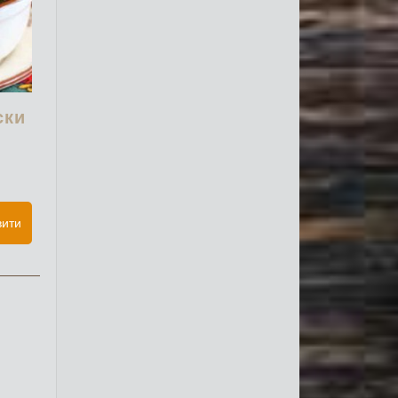
ски
вити