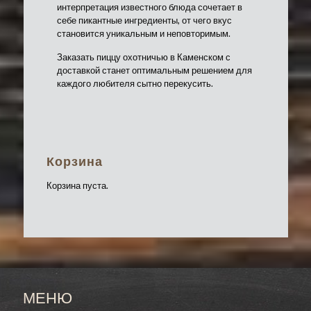
интерпретация известного блюда сочетает в
себе пикантные ингредиенты, от чего вкус
становится уникальным и неповторимым.
Заказать пиццу охотничью в Каменском с
доставкой станет оптимальным решением для
каждого любителя сытно перекусить.
Пицца Охотничья 40 см:
В пицце охотничьей от Шашлык-мастер
Корзина
сочетаются такие ингредиенты:
Корзина пуста.
охотничьи колбаски;
бекон;
огурцы корнишоны;
пармезан;
моцарелла;
маринованный лук;
Начинка блюда подобрана для того чтобы
сделать наше блюдо максимально сытным и
МЕНЮ
питательным, они идеально сочетается с
пивом или же с томатным соком. Для быстрого