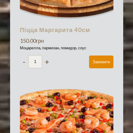
Піцца Маргарита 40см
150.00
грн
Моцарелла, пармезан, помидор, соус
-
+
Замовити