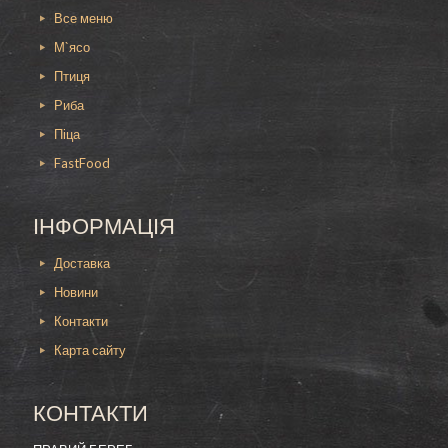
перекуса мы рекомендуем заказать у нас
Все меню
пиццу охотничью 30 см
в диаметре.
М`ясо
В меню шашлык-мастер каждый сможет
Птиця
подобрать для себя идеальный вариант
Риба
начинки, ориентируясь на свои вкусовые
предпочтения, так любители куриного мяса
Піца
обязательно оценят
пиццу сырный цыпленок
FastFood
40 см
. Это отличный выбор для семейного
ужина.
Для заказа пиццы с охотничьими колбасками в
ІНФОРМАЦІЯ
Каменском свяжитесь с нами по телефону, и
мы доставим ее вам на дом или в офис в
Доставка
любое удобное время.
Новини
Желаете разнообразить свой рацион и
Контакти
попробовать новое пикантное блюдо, тогда
наша пицца с охотничьими колбасками и
Карта сайту
огурцами идеально подойдет для этого.
Сделайте заказ у нас на сайте прямо сейчас и
уже через считанные минуты вы сможете
КОНТАКТИ
насладиться уникальным вкусом
свежеприготовленного горячего блюда из