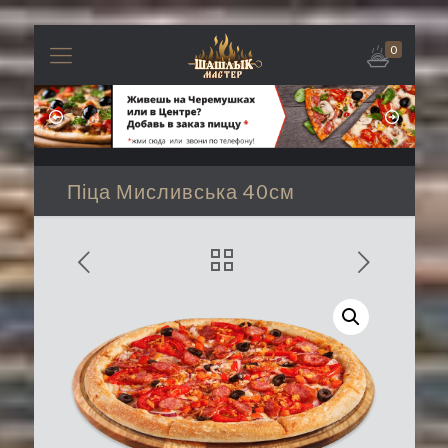
0
Піца Мисливська 40см