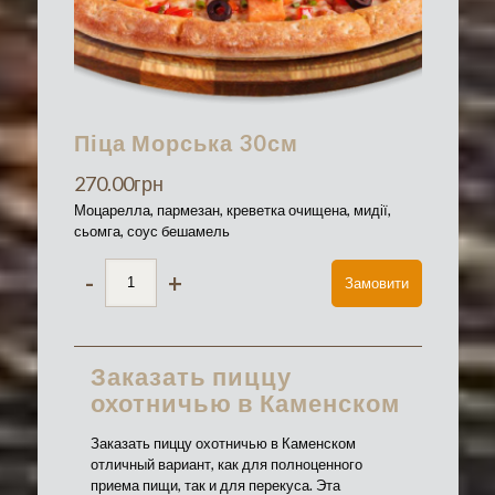
Піца Морська 30см
270.00
грн
Моцарелла, пармезан, креветка очищена, мидії,
сьомга, соус бешамель
-
+
Замовити
Заказать пиццу
охотничью в Каменском
Заказать пиццу охотничью в Каменском
отличный вариант, как для полноценного
приема пищи, так и для перекуса. Эта