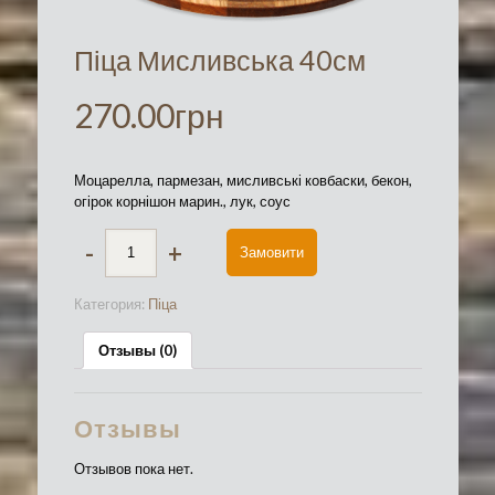
Піца Мисливська 40см
270.00
грн
Моцарелла, пармезан, мисливські ковбаски, бекон,
огірок корнішон марин., лук, соус
-
+
Замовити
Категория:
Піца
Отзывы (0)
Отзывы
Отзывов пока нет.