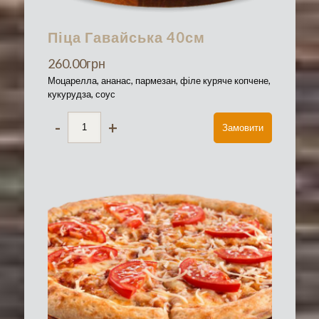
Піца Гавайська 40см
260.00
грн
Моцарелла, ананас, пармезан, філе куряче копчене,
кукурудза, соус
-
+
Замовити