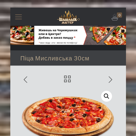
0
Піца Мисливська 30см