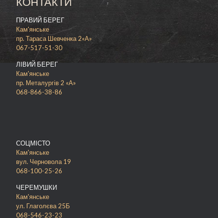
КОНТАКТИ
сделать наше блюдо максимально сытным и
питательным, они идеально сочетается с
ПРАВИЙ БЕРЕГ
пивом или же с томатным соком. Для большой
Кам'янське
компании мы рекомендуем заказать у нас
пр. Тараса Шевченка 2«А»
пиццу охотничью 40 см
в диаметре.
067-517-51-30
В меню шашлык-мастер каждый сможет
ЛІВИЙ БЕРЕГ
подобрать для себя идеальный вариант
Кам'янське
начинки, ориентируясь на свои вкусовые
пр. Металургів 2 «А»
предпочтения, так любители куриного мяса
068-866-38-86
обязательно оценят
пиццу сырный цыпленок
30 см.
Для заказа пиццы с охотничьими колбасками в
Каменском свяжитесь с нами по телефону, и
мы доставим ее вам на дом или в офис в
СОЦМІСТО
любое удобное время.
Кам'янське
вул. Черновола 19
Желаете разнообразить свой рацион и
068-100-25-26
попробовать новое пикантное блюдо, тогда
наша пицца с охотничьими колбасками и
ЧЕРЕМУШКИ
огурцами идеально подойдет для этого.
Кам'янське
Сделайте заказ у нас на сайте прямо сейчас и
ул. Глаголєва 25Б
уже через считанные минуты вы сможете
068-546-23-23