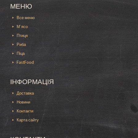
охотничью в Каменском
МЕНЮ
Заказать пиццу охотничью в Каменском
Все меню
отличный вариант, как для полноценного
приема пищи, так и для перекуса. Эта
М`ясо
интерпретация известного блюда сочетает в
Птиця
себе пикантные ингредиенты, от чего вкус
становится уникальным и неповторимым.
Риба
Заказать пиццу охотничью в Каменском с
Піца
доставкой станет оптимальным решением для
FastFood
каждого любителя сытно перекусить.
Пицца Охотничья 30см:
ІНФОРМАЦІЯ
В пицце охотничьей от Шашлык-мастер
сочетаются такие ингредиенты:
Доставка
Корзина
охотничьи колбаски;
Новини
бекон;
Корзина пуста.
Контакти
огурцы корнишоны;
пармезан;
Карта сайту
моцарелла;
маринованный лук;
Начинка блюда подобрана для того чтобы