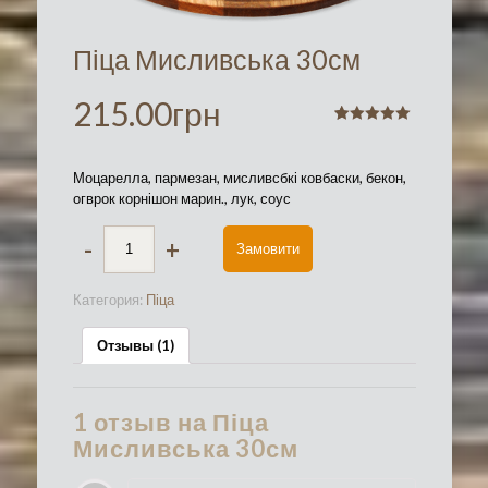
Піца Мисливська 30см
215.00
грн
Рейтинг
1
5.00
из 5 на
основе
Моцарелла, пармезан, мисливсбкі ковбаски, бекон,
опроса
пользователя
огврок корнішон марин., лук, соус
-
+
Замовити
Категория:
Піца
Отзывы (1)
1 отзыв на
Піца
Мисливська 30см