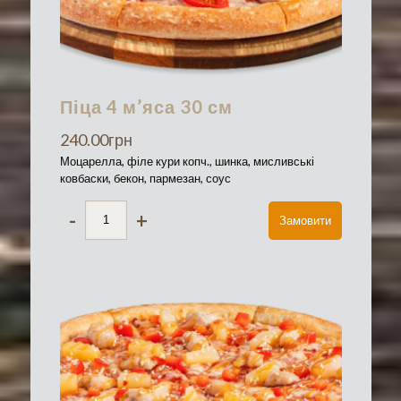
Піца 4 м’яса 30 см
240.00
грн
Моцарелла, філе кури копч., шинка, мисливські
ковбаски, бекон, пармезан, соус
-
+
Замовити