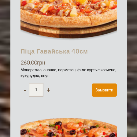
Піца Гавайська 40см
260.00
грн
Моцарелла, ананас, пармезан, філе куряче копчене,
кукурудза, соус
-
+
Замовити