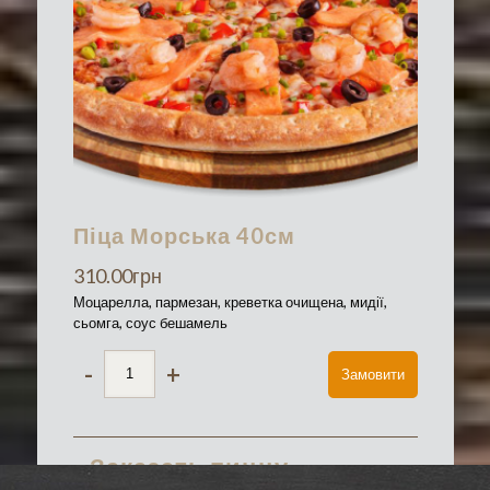
Піца Морська 40см
310.00
грн
Моцарелла, пармезан, креветка очищена, мидії,
сьомга, соус бешамель
-
+
Замовити
Заказать пиццу