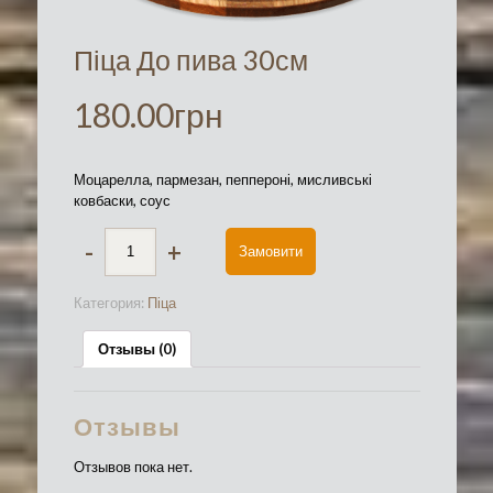
Піца До пива 30см
180.00
грн
Моцарелла, пармезан, пеппероні, мисливські
ковбаски, соус
-
+
Замовити
Категория:
Піца
Отзывы (0)
Отзывы
Отзывов пока нет.