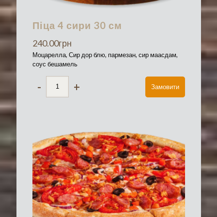
Піца 4 сири 30 см
240.00
грн
Моцарелла, Сир дор блю, пармезан, сир маасдам,
соус бешамель
-
+
Замовити