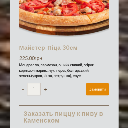
Майстер-Піца 30см
225.00
грн
Моцарелла, пармезан, ошийк свиний, огірок
корнішон марин., лук, перец болгарський,
зелень(укроп, кінза, петрушка), соус
-
+
Замовити
Заказать пиццу к пиву в
Каменском