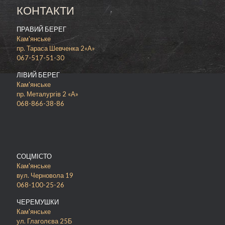
КОНТАКТИ
Также у нас вы можете заказать и
классическую
пиццу Маргариту 30 см
или же
ПРАВИЙ БЕРЕГ
другие блюда на любой вкус, представленные
Кам'янське
в нашем меню.
пр. Тараса Шевченка 2«А»
Правильная закуска к пиву только у нас,
067-517-51-30
сделайте свой заказ прямо сейчас и вы сами в
ЛІВИЙ БЕРЕГ
этом убедитесь.
Кам'янське
пр. Металургів 2 «А»
068-866-38-86
СОЦМІСТО
Кам'янське
вул. Черновола 19
068-100-25-26
ЧЕРЕМУШКИ
Кам'янське
ул. Глаголєва 25Б