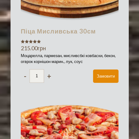
Піца Мисливська 30см
215.00
грн
Оценка
5.00
из 5
Моцарелла, пармезан, мисливсбкі ковбаски, бекон,
огврок корнішон марин., лук, соус
-
+
Замовити