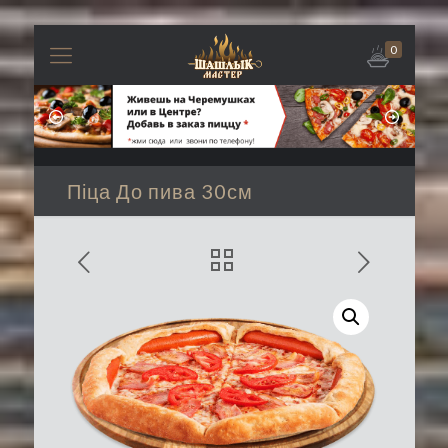
0
Піца До пива 30см