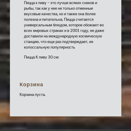
Пицца к пиву – это лучше всяких снеков и
рыбы, так как у нее не только отменные
вкусовые качества, но и также она более
полезна и питательна. Пицца считается
универсальным блюдом, которое обожают во
всех мировых странах и в 2001 году, ее даже
доставили на международную космическую
станцию, что еще раз подтверждает, ее
колоссальную популярность
Пицца К пиву 30 см:
Пицца вкусная закуска к
пиву
Корзина
Корзина пуста.
Почему-то сложился стереотип, что к
хмельному напитку наиболее подходит
соленая рыба, орешки или чипсы. Но эти
продукты, как и другие снэки полезными
назвать сложно из-за изобилия соли и
глютаматов.