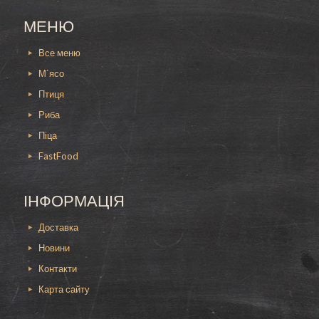
Но вот пицца к пиву – это самый оптимальный
вариант, который обладает всеми
МЕНЮ
необходимыми качествами и при этом идеален
для утоления голода. В состав нашей пиццы
Все меню
под пиво входят:
М`ясо
пеперони;
Птиця
охотничьи колбаски;
пармезан;
Риба
моцарелла;
Піца
соус.
Благодаря разнообразной и сбалансированной
FastFood
начинке такое блюдо сочетает в себе остроту и
пикантность. Для большой компании мы
рекомендуем
заказать пиццу к пиву 40 см
,
ІНФОРМАЦІЯ
которой хватит каждому.
Доставка
Пицца к пиву в Каменском — это уникальное
блюдо, которое совмещает в себе различные
Новини
ингредиенты, взаимодополняющие друг друга.
Контакти
Для того чтобы попробовать наш хит, вам
необходимо всего лишь позвонить нам, и
Карта сайту
курьер доставит заказ на дом или в офис в
любой конец города Каменское.