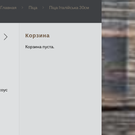
Главная
Піца
Піца Італійська 30см
Корзина
Корзина пуста.
соус