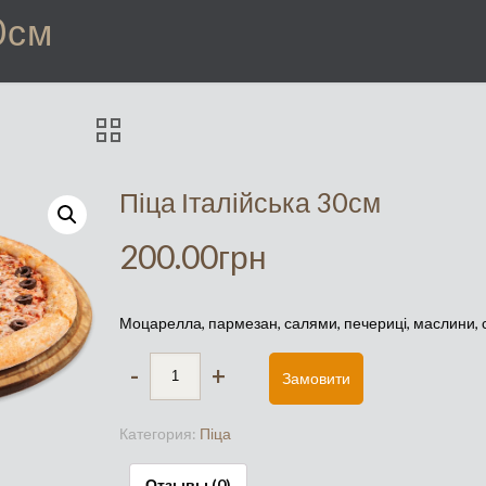
0см
Піца Італійська 30см
200.00
грн
Моцарелла, пармезан, салями, печериці, маслини, 
-
+
Замовити
Категория:
Піца
Отзывы (0)