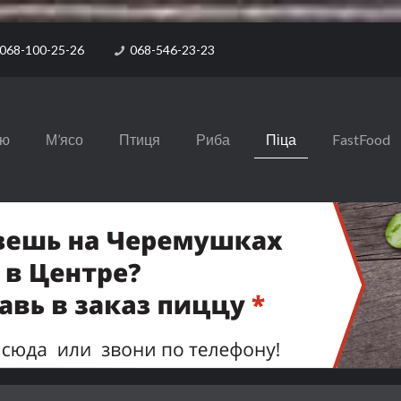
068-100-25-26
068-546-23-23
ню
М’ясо
Птиця
Риба
Піца
FastFood