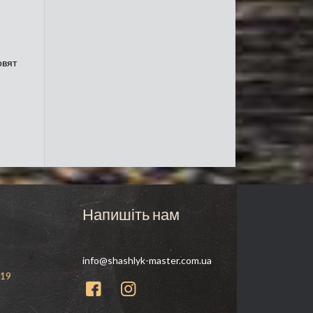
овят
Напишіть нам
info@shashlyk-master.com.ua
 19