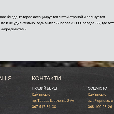
ное блюдо, которое ассоциируется с этой страной и пользуется
о и не удивительно, ведь в Италии более 32 000 заведений, где гот
 ингредиентами.
тальянскую пиццу, ехать ни куда не нужно, просто закажите ее с
четание таких ингредиентов как:
АЦІЯ
КОНТАКТИ
ПРАВИЙ БЕРЕГ
СОЦМІСТО
Кам'янське
Кам'янське
пр. Тараса Шевченка 2«А»
вул. Черновола
067-517-51-30
068-100-25-26