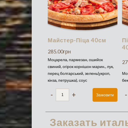
Майстер-Піца 40см
П
4
285.00
грн
Моцарела, пармезан, ошийок
27
свиний, огірок корнішон марин., лук,
перец болгарський, зелень(укроп,
Мо
кінза, петрушка), соус
бек
-
+
-
Замовити
Заказать итал