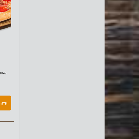
нка,
вити