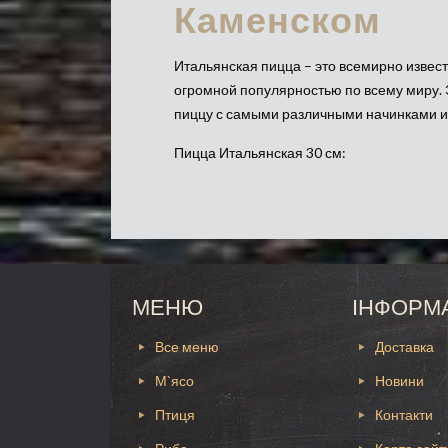
Каменском
Итальянская пицца – это всемирно извест
огромной популярностью по всему миру. Эт
пиццу с самыми различными начинками и
Пицца Итальянская 30 см:
Если вы желаете попробовать настоящую и
доставкой в Каменском.
Наша вариация итальянской пиццы это со
МЕНЮ
ІНФОРМ
грибы;
Все меню
Доставка
салями;
М`ясо
Новини
маслины;
пармезан;
Птиця
Контакти
нежный соус и тонкое тесто.