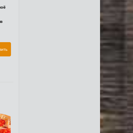
моё
 в