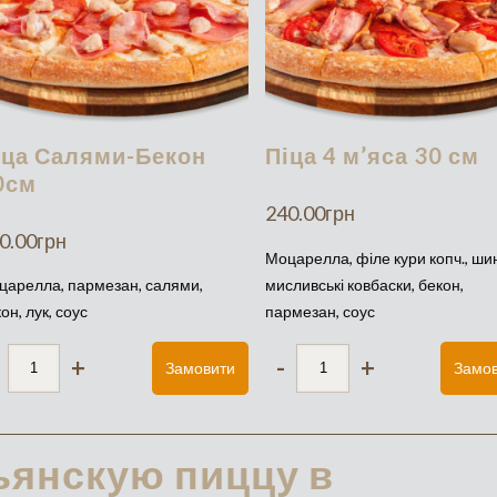
іца Салями-Бекон
Піца 4 м’яса 30 см
0см
240.00
грн
0.00
грн
Моцарелла, філе кури копч., ши
царелла, пармезан, салями,
мисливські ковбаски, бекон,
он, лук, соус
пармезан, соус
+
-
+
Замовити
Замо
ьянскую пиццу в