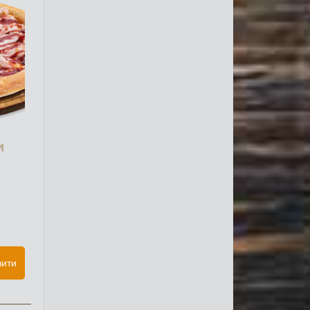
и
вити