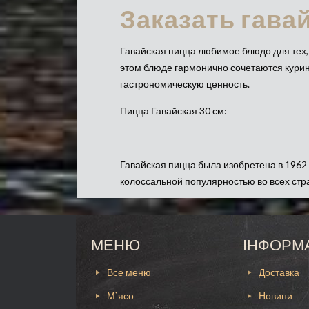
Заказать гава
Гавайская пицца любимое блюдо для тех, 
этом блюде гармонично сочетаются курин
гастрономическую ценность.
Пицца Гавайская 30 см:
Гавайская пицца была изобретена в 1962
колоссальной популярностью во всех стра
необходимости уезжать за границу, ведь 
Пицца гавайская с курицей и ананасами 
дополнено оригинальным сыром пармезан
МЕНЮ
ІНФОРМ
непревзойденный вкус.
Все меню
Доставка
Почему стоит заказать у нас гавайскую п
М`ясо
Новини