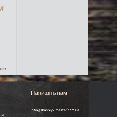
м
 нет
о
Напишіть нам
info@shashlyk-master.com.ua
 19