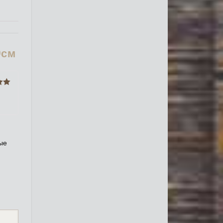
0см
5
из
ые