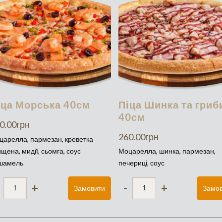
іца Морська 40см
Піца Шинка та гриб
40см
0.00
грн
260.00
грн
царелла, пармезан, креветка
щена, мидії, сьомга, соус
Моцарелла, шинка, пармезан,
шамель
печериці, соус
+
-
+
Замовити
Замо