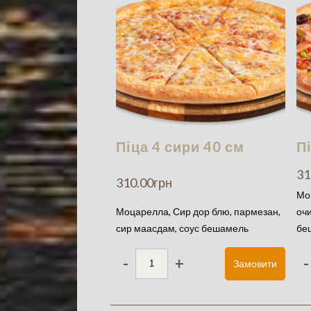
Піца 4 сири 40 см
П
31
310.00
грн
Мо
Моцарелла, Сир дор блю, пармезан,
очи
сир маасдам, соус бешамель
бе
-
+
-
Замовити