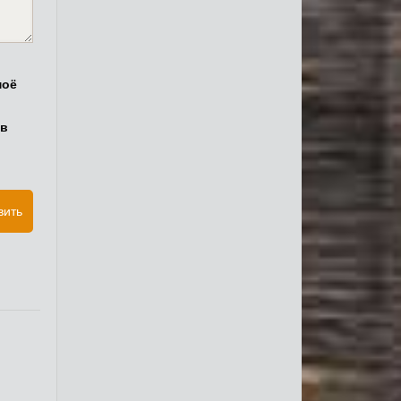
моё
 в