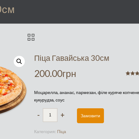
0см
Піца Гавайська 30см
200.00
грн
Рейти
1
5.00
из
основе
Моцарелла, ананас, пармезан, філе куряче копчене
опроса
пользо
кукурудза, соус
-
+
Замовити
Категория:
Піца