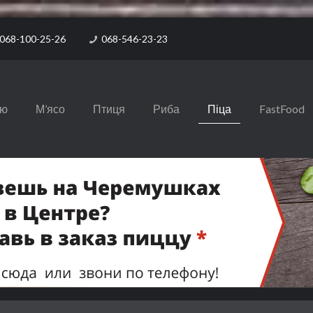
068-100-25-26
068-546-23-23
ню
М’ясо
Птиця
Риба
Піца
FastFood