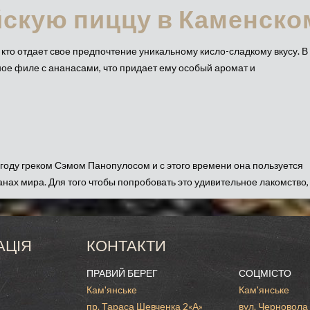
йскую пиццу в Каменско
кто отдает свое предпочтение уникальному кисло-сладкому вкусу. В
ое филе с ананасами, что придает ему особый аромат и
 году греком Сэмом Панопулосом и с этого времени она пользуется
нах мира. Для того чтобы попробовать это удивительное лакомство,
гавайская пицца доступна и в Каменском.
это любимое блюдо для всех детей. В нашей интерпретации это блюд
 и нежным сливочным соусом, что придает ей особый аромат и
АЦІЯ
КОНТАКТИ
ПРАВИЙ БЕРЕГ
СОЦМІСТО
иццу Каменском:
Кам'янське
Кам'янське
пр. Тараса Шевченка 2«А»
вул. Черновола