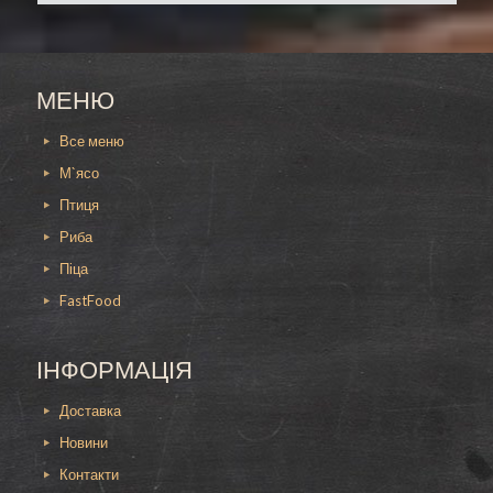
до поради професійних кухарів.
Спочатку промаринуйте птаха, щоб м’ясо
вийшло ніжним. Потім необхідно розпалити
МЕНЮ
гриль чи мангал. Дочекайтеся моменту, коли
вугілля покриється білим попелом. Розкладіть
перепелів на змащену олією грати. Смажте,
Все меню
часто перевертаючи, щоб м’ясо не підгоріло.
М`ясо
Періодично можна збризкувати винним чи
соєвим соусом. Стандартно смаження
Птиця
перепелів триває близько 20 хвилин.
Риба
Перепела на грилі
Піца
FastFood
Більшість страв на мангалі важко зіпсувати.
Іноді шашлик виходить трохи твердим або
пересоленим. Цю птицю треба вміти готувати.
ІНФОРМАЦІЯ
Перепілку легко пересмажити, а потім м’ясо
стане дуже сухим і жорстким.
Доставка
Якщо ви стежите за фігурою або потребуєте
Новини
підрахунку кілокалорій, вам відмінно підійде це
м’ясо, оскільки відрізняється низькою
Контакти
калорійністю. У ньому зустрічається багато