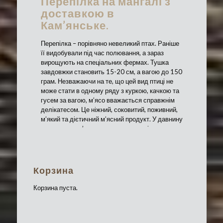
Перепілка на мангалі з
доставкою в
Кам’янське.
Перепілка – порівняно невеликий птах. Раніше
її видобували під час полювання, а зараз
вирощують на спеціальних фермах. Тушка
завдовжки становить 15-20 см, а вагою до 150
грам. Незважаючи на те, що цей вид птиці не
може стати в одному ряду з куркою, качкою та
гусем за вагою, м’ясо вважається справжнім
делікатесом. Це ніжний, соковитий, поживний,
м’який та дієтичний м’ясний продукт. У давнину
перепелине м’ясо вважалося королівською
їжею.
Замовте готову страву «перепілку на мангалі».
Оформіть онлайн заявку на сайті «Шашлик
Корзина
Майстер». Купити перепелів можна, відвідавши
особисто один із наших затишних ресторанів у
Корзина пуста.
м. Кам’янське. Ціна вказана у меню. Наша
команда готує за всіма законами кулінарного
мистецтва. Якщо бажаєте приготувати
особисто цього птаха на грилі, прислухайтеся