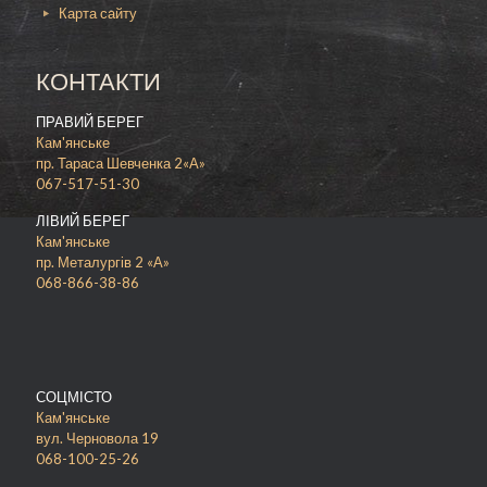
Карта сайту
вітамінів, корисних мікроелементів.
Включивши перепелине м’ясо до свого раціону
харчування, ви автоматично зміцнюєте
КОНТАКТИ
імунітет і серцево-судинну систему.
ПРАВИЙ БЕРЕГ
Кам'янське
пр. Тараса Шевченка 2«А»
067-517-51-30
ЛІВИЙ БЕРЕГ
Кам'янське
пр. Металургів 2 «А»
068-866-38-86
СОЦМІСТО
Кам'янське
вул. Черновола 19
068-100-25-26