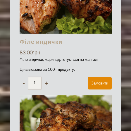
Філе индички
83.00
грн
Філе индички, маринад, готується на мангалі
Ціна вказана за 100 г продукту.
-
+
Замовити