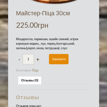
Майстер-Піца 30см
225.00
грн
Моцарелла, пармезан, ошийк свиний, огірок
корнішон марин., лук, перец болгарський,
зелень(укроп, кінза, петрушка), соус
-
+
Замовити
Категория:
Піца
Отзывы (0)
Отзывы
Отзывов пока нет.