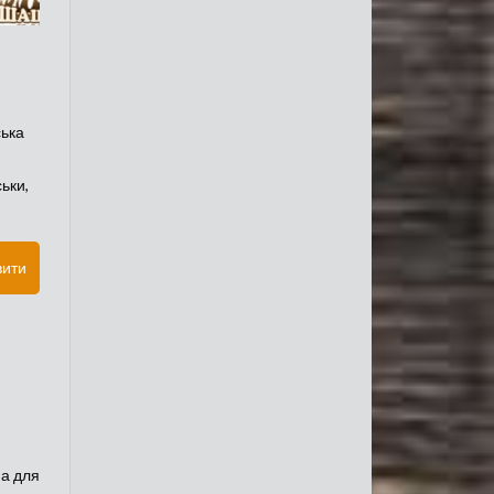
ська
ьки,
вити
на для