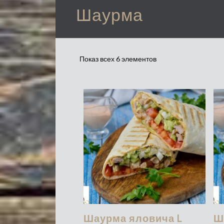
Шаурма
Показ всех 6 элементов
Шаурма яловича L
Ш