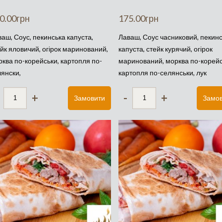
0.00
грн
175.00
грн
аш, Соус, пекинська капуста,
Лаваш, Соус часниковий, пекин
йк яловичий, огірок маринований,
капуста, стейк курячий, огірок
ква по-корейськи, картопля по-
маринований, морква по-корейс
лянски,
картопля по-селянськи, лук
+
-
+
Замовити
Замо