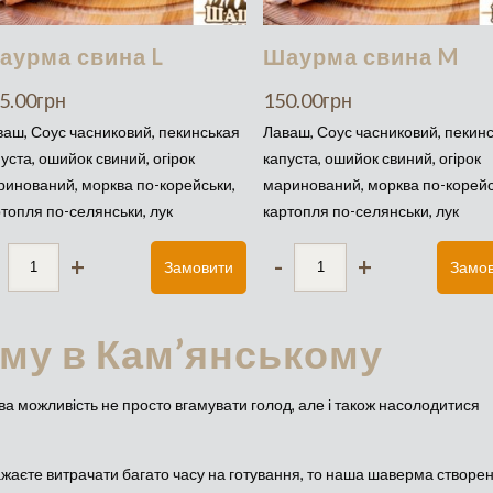
аурма свина L
Шаурма свина M
5.00
грн
150.00
грн
ваш, Соус часниковий, пекинськая
Лаваш, Соус часниковий, пекин
уста, ошийок свиний, огірок
капуста, ошийок свиний, огірок
ринований, морква по-корейськи,
маринований, морква по-корейс
топля по-селянськи, лук
картопля по-селянськи, лук
+
-
+
Замовити
Замо
му в Кам’янському
а можливість не просто вгамувати голод, але і також насолодитися
ажаєте витрачати багато часу на готування, то наша шаверма створе