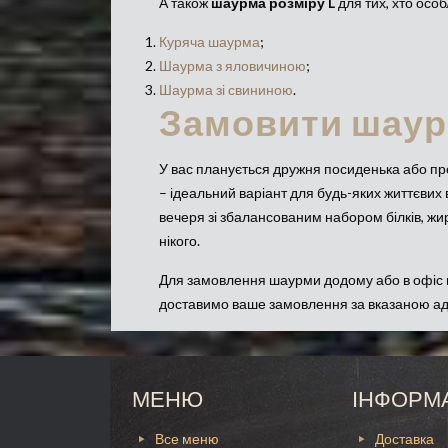
А також
шаурма розміру L
для тих, хто особ
Куряча шаурма
;
Шаурма з яловичиною
;
Шаурма зі свининою
.
Замовити шаур
У вас планується дружня посиденька або пр
– ідеальний варіант для будь-яких життєвих 
вечеря зі збалансованим набором білків, жирі
нікого.
Для замовлення шаурми додому або в офіс п
доставимо ваше замовлення за вказаною ад
МЕНЮ
ІНФОРМ
Все меню
Доставка