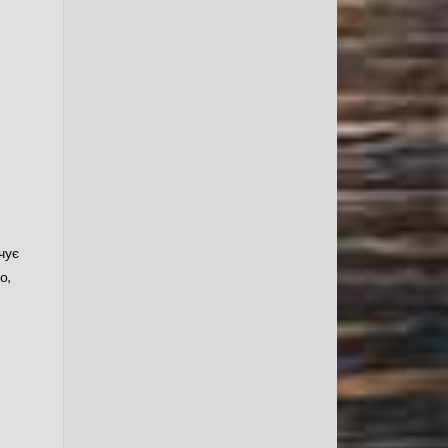
чує
о,