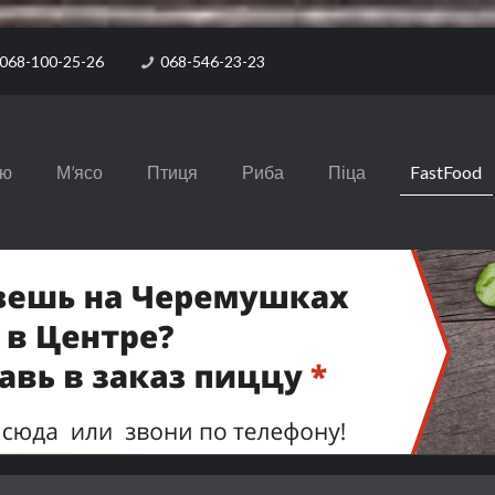
068-100-25-26
068-546-23-23
ню
М’ясо
Птиця
Риба
Піца
FastFood