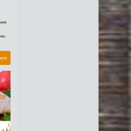
ська
ки,
вити