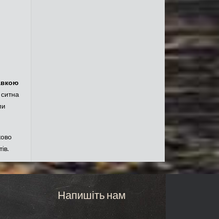
авкою
 ситна
ми
ково
ів.
Напишіть нам