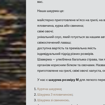
вас.
Наша шаурма це:
майстерно приготовлене м’ясо на грилі, на 
яловичина, курка або свинина;
свіжі овочі;
унікальний соус, який готується за нашим а
свіжоспечений лаваш;
доступна вартість та преміальна якість
індивідуальний підхід різних розмірів.
Шаверма — улюблена багатьма страва, так як 
організм корисним білком та овочами. Назва
приготовлене на грилі, свіжі овочі: капуста, 
У нас є
шаурма розміру М
для легкого пере
Куряча шаурма
;
Шаурма 3 яловичиною
;
Шаурма зі свининою
.