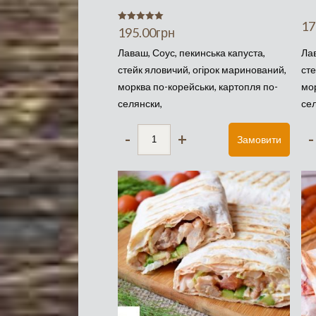
17
Оценка
195.00
грн
5.00
из 5
Лаваш, Соус, пекинська капуста,
Лав
стейк яловичий, огірок маринований,
сте
морква по-корейськи, картопля по-
мор
селянски,
се
-
+
-
Замовити