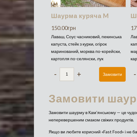
Шаурма куряча M
Ш
150.00
грн
17
Лаваш, Соус часниковий, пекинська
Ла
капуста, стейк з курки, огірок
кап
маринований, морква по-корейски,
ма
картопля по-селянски, лук
кар
-
+
-
Замовити
Замовити шаур
Замовити шаурму в Кам’янському — це чудов
неперевершеним смаком свіжих продуктів.
Якщо ви любите корисний «Fast Food» і не б