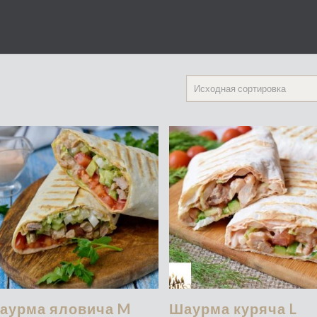
аурма яловича M
Шаурма куряча L