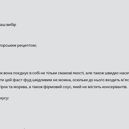
ваш вибір
вторським рецептом;
вона поєднує в собі не тільки смакові якості, але також швидко наси
ти цей фаст-фуд шкідливим не можна, оскільки до нього входить м’яс
огірок та морква, а також фірмовий соус, який не містить консервантів.
кусу: