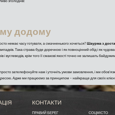
ливо зголоднів:
му додому
осто немає часу готувати, а смачненького хочеться?
Шаурма з дост
випадків. Така страва буде доречною і як повноцінний обід і як чудова
в і вуглеводів, крім того її смакові якості точно не залишать байдужи
росто зателефонуйте нам і уточніть умови замовлення, і ми обов’яз
ресою. Адже ми працюємо за принципом – найкраще для своїх клієнт
АЦІЯ
КОНТАКТИ
ПРАВИЙ БЕРЕГ
СОЦМІСТО